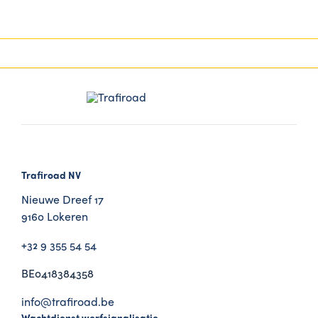
Een enorm ruim aanbod
Jarenlange, zorgel
Trafiroad NV
Nieuwe Dreef 17
9160 Lokeren
+32 9 355 54 54
BE0418384358
info@trafiroad.be
Wachtdienst werfsignalisatie