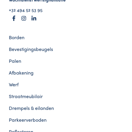
+32 494 52 53 95
Onze
Borden
producten
Bevestigingsbeugels
Palen
Afbakening
Werf
Straatmeubilair
Drempels & eilanden
Parkeerverboden
Reflectoren